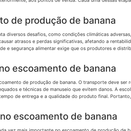
osteriormente, aos pontos de venda. Cada uma dessas etapa
to de produção de banana
 diversos desafios, como condições climáticas adversas, 
sar atrasos e perdas significativas, afetando a rentabili
e e segurança alimentar exige que os produtores e distrib
e no escoamento de banana
coamento de produção de banana. O transporte deve ser re
adequados e técnicas de manuseio que evitem danos. A escol
tempo de entrega e a qualidade do produto final. Portanto, a
a no escoamento de banana
da vez mais importante no escoamento de produção de b