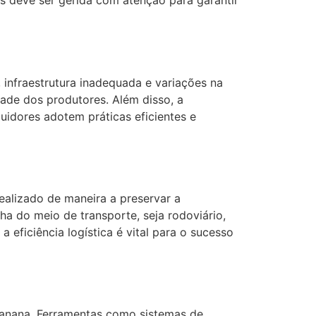
s deve ser gerida com atenção para garantir
infraestrutura inadequada e variações na
dade dos produtores. Além disso, a
uidores adotem práticas eficientes e
alizado de maneira a preservar a
ha do meio de transporte, seja rodoviário,
 eficiência logística é vital para o sucesso
anana. Ferramentas como sistemas de