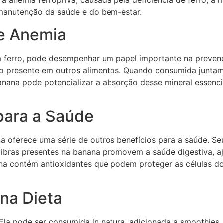
 a anemia ferropriva, causada pela deficiência de ferro, a
manutenção da saúde e do bem-estar.
 e Anemia
 ferro, pode desempenhar um papel importante na prevençã
ro presente em outros alimentos. Quando consumida juntam
anana pode potencializar a absorção desse mineral essenci
para a Saúde
a oferece uma série de outros benefícios para a saúde. Seu
 fibras presentes na banana promovem a saúde digestiva, a
na contém antioxidantes que podem proteger as células do
na Dieta
l. Ela pode ser consumida in natura, adicionada a smoothies