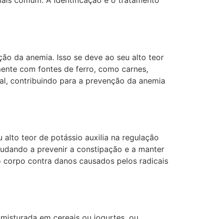
 mais comum. A identificação e o tratamento
o da anemia. Isso se deve ao seu alto teor
ente com fontes de ferro, como carnes,
al, contribuindo para a prevenção da anemia
 alto teor de potássio auxilia na regulação
judando a prevenir a constipação e a manter
 corpo contra danos causados pelos radicais
, misturada em cereais ou iogurtes, ou