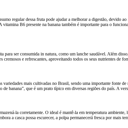
umo regular dessa fruta pode ajudar a melhorar a digestão, devido ao se
. A vitamina B6 presente na banana também é importante para o funcio
ta para ser consumida in natura, como um lanche saudável. Além disso, p
 cremosos e refrescantes, aproveitando todos os seus nutrientes de for
 variedades mais cultivadas no Brasil, sendo uma importante fonte de r
 de banana”, que é um prato típico em diversas regiões do país. A vers
armazená-la corretamente. O ideal é mantê-la em temperatura ambiente, 
mbora a casca possa escurecer, a polpa permanecerá fresca por mais te