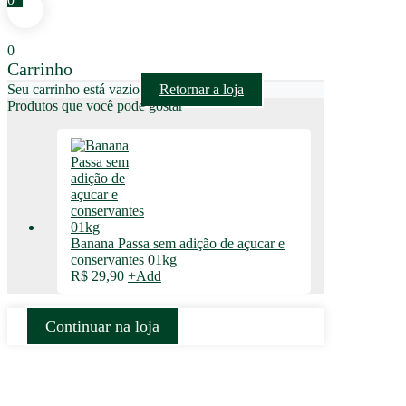
0
Carrinho
Seu carrinho está vazio
Retornar a loja
Produtos que você pode gostar
Banana Passa sem adição de açucar e
conservantes 01kg
R$
29,90
+
Add
Continuar na loja
Posso ajudar?