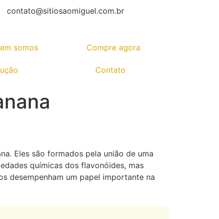
contato@sitiosaomiguel.com.br
em somos
Compre agora
dução
Contato
banana
ana. Eles são formados pela união de uma
iedades químicas dos flavonóides, mas
stos desempenham um papel importante na