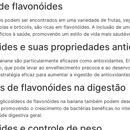
de flavonóides
es podem ser encontrados em uma variedade de frutas, veg
las e brócolis, são ricas em flavonóides. A inclusão de u
ícios à saúde, promovendo um estilo de vida mais saudáve
ides e suas propriedades ant
banana são particularmente eficazes como antioxidantes. E
o, que pode levar ao envelhecimento precoce e ao desenvo
stratégia eficaz para aumentar a ingestão de antioxidantes
s de flavonóides na digestão
s glicosídeos de flavonóides na banana também podem des
l, promovendo o crescimento de bactérias benéficas no inte
úde digestiva geral.
ides e controle de peso